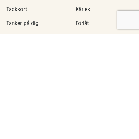
Tackkort
Kärlek
Tänker på dig
Förlåt
Krya på dig
Kondoleanser
För alla tillfällen
Vänskapskort
Ny bebis
Vårt uppdrag
Hämta vykort
Om 123kort
Blogg
Hjälpcenter