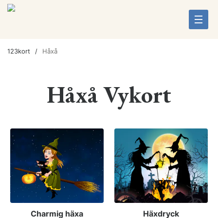
123kort
Håxå
Håxå Vykort
Charmig häxa
Häxdryck