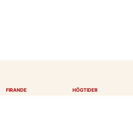
FIRANDE
HÖGTIDER
Födelsedagskort
Mors dag
Gratulationer
Alla hjärtans dag
Årsdag
Julkort