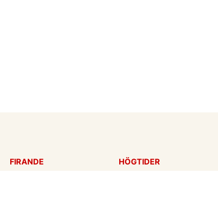
FIRANDE
HÖGTIDER
Födelsedagskort
Mors dag
Gratulationer
Alla hjärtans dag