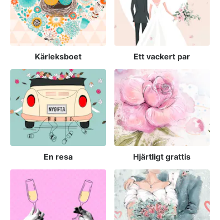
Kärleksboet
Ett vackert par
En resa
Hjärtligt grattis