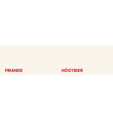
FIRANDE
HÖGTIDER
Födelsedagskort
Mors dag
Gratulationer
Alla hjärtans dag
Årsdag
Julkort