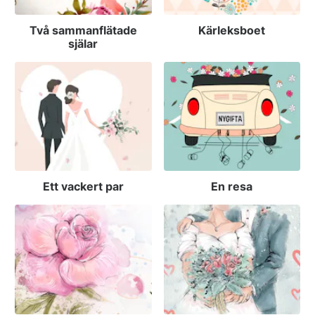
Två sammanflätade
Kärleksboet
själar
Ett vackert par
En resa