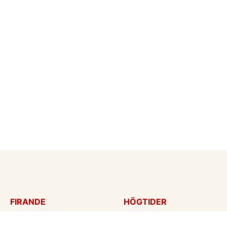
FIRANDE
HÖGTIDER
Födelsedagskort
Mors dag