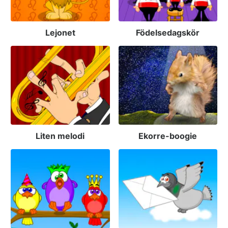
Lejonet
Födelsedagskör
Liten melodi
Ekorre-boogie