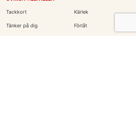
Tackkort
Kärlek
Tänker på dig
Förlåt
Krya på dig
Kondoleanser
För alla tillfällen
Vänskapskort
Ny bebis
Vårt uppdrag
Hämta vykort
Om 123kort
Blogg
Hjälpcenter