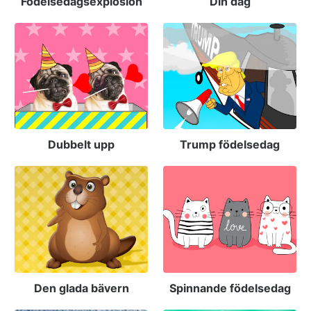
Födelsedagsexplosion
Din dag
Dubbelt upp
Trump födelsedag
Den glada bävern
Spinnande födelsedag