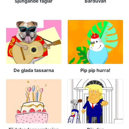
Sjungande fåglar
Bärduvan
De glada tassarna
Pip pip hurra!