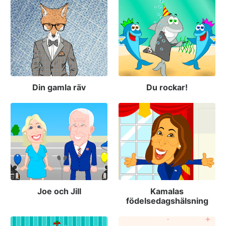
Din gamla räv
Du rockar!
Joe och Jill
Kamalas
födelsedagshälsning