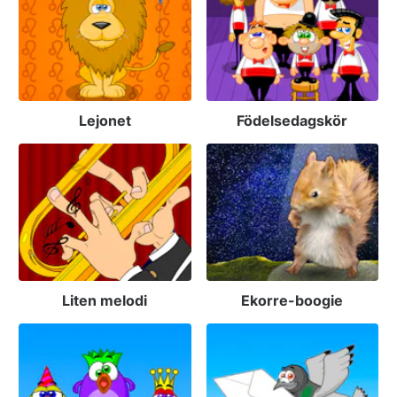
Lejonet
Födelsedagskör
Liten melodi
Ekorre-boogie