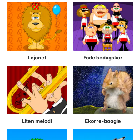
Lejonet
Födelsedagskör
Liten melodi
Ekorre-boogie