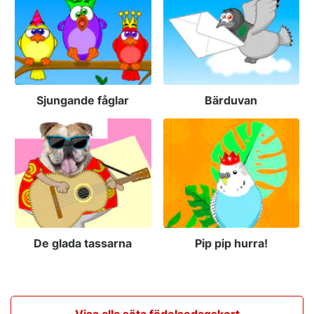
Sjungande fåglar
Bärduvan
De glada tassarna
Pip pip hurra!
Visa alla söta födelsedagskort