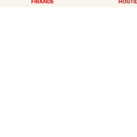
FIRANDE
HÖGTI
Födelsedagskort
Mors d
Gratulationer
Alla hj
Årsdag
Julkort
Jubileum
Nyår
Examen
Hallow
Bröllopskort
Påskko
Inbjudningar
Fars d
Konfirmation
Skapa mitt eget kort