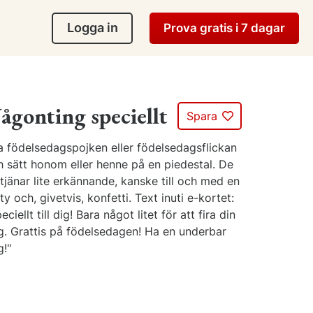
Logga in
Prova gratis i 7 dagar
ågonting speciellt
Spara
ra födelsedagspojken eller födelsedagsflickan
h sätt honom eller henne på en piedestal. De
tjänar lite erkännande, kanske till och med en
ty och, givetvis, konfetti. Text inuti e-kortet:
eciellt till dig! Bara något litet för att fira din
g. Grattis på födelsedagen! Ha en underbar
g!"