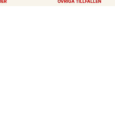
DER
ÖVRIGA TILLFÄLLEN
ag
Tackkort
ärtans dag
Tänker på dig
Krya på dig
För alla tillfällen
een
Ny bebis
rt
ag