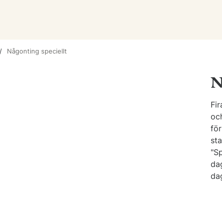
Någonting speciellt
N
Fi
oc
för
sta
"Sp
da
da