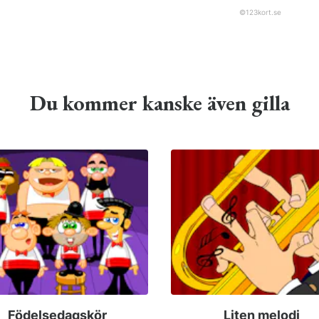
©
123kort.se
Du kommer kanske även gilla
Födelsedagskör
Liten melodi