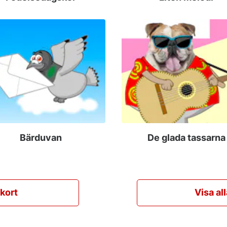
Bärduvan
De glada tassarna
skort
Visa al