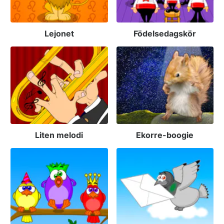
Lejonet
Födelsedagskör
Liten melodi
Ekorre-boogie