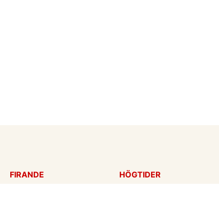
FIRANDE
HÖGTIDER
Födelsedagskort
Mors dag
Gratulationer
Alla hjärtans dag