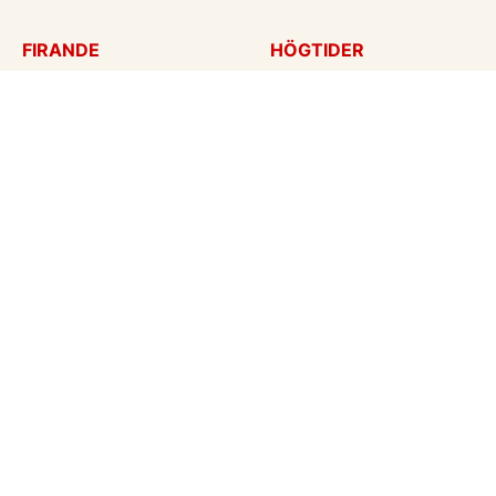
FIRANDE
HÖGTIDER
Födelsedagskort
Mors dag
Gratulationer
Alla hjärtans dag
Årsdag
Julkort
Jubileum
Nyår
Examen
Halloween
Bröllopskort
Påskkort
Inbjudningar
Fars dag
Konfirmation