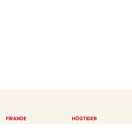
FIRANDE
HÖGTIDER
Födelsedagskort
Mors dag