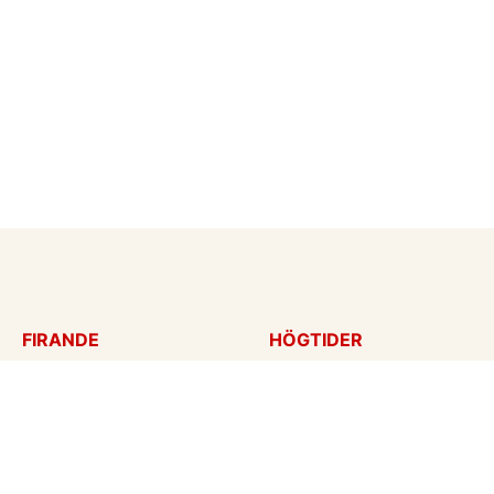
FIRANDE
HÖGTIDER
Födelsedagskort
Mors dag
Gratulationer
Alla hjärtans dag
Årsdag
Julkort