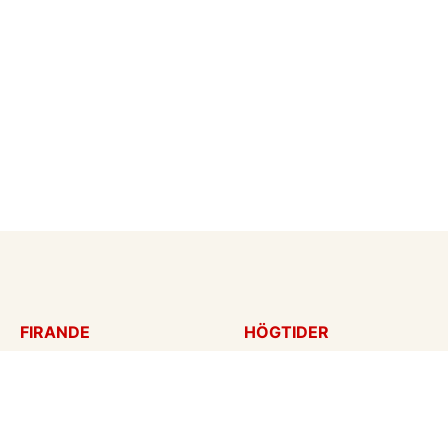
FIRANDE
HÖGTIDER
Födelsedagskort
Mors dag
Gratulationer
Alla hjärtans dag