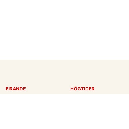
FIRANDE
HÖGTIDER
Födelsedagskort
Mors dag
Gratulationer
Alla hjärtans dag
Årsdag
Julkort