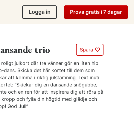
Logga in
Prova gratis i 7 dagar
ansande trio
Spara
 roligt julkort där tre vänner gör en liten hip
p-dans. Skicka det här kortet till dem som
kar att komma i riktig julstämning. Text inuti
kortet: "Skickar dig en dansande snögubbe,
te och en ren för att inspirera dig att röra på
n kropp och fylla din högtid med glädje och
pp! God Jul!”