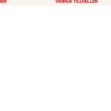
DER
ÖVRIGA TILLFÄLLEN
ag
Tackkort
ärtans dag
Tänker på dig
Krya på dig
För alla tillfällen
een
Ny bebis
rt
ag