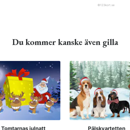
©
123kort.se
Du kommer kanske även gilla
Tomtarnas julnatt
Pälskvartetten