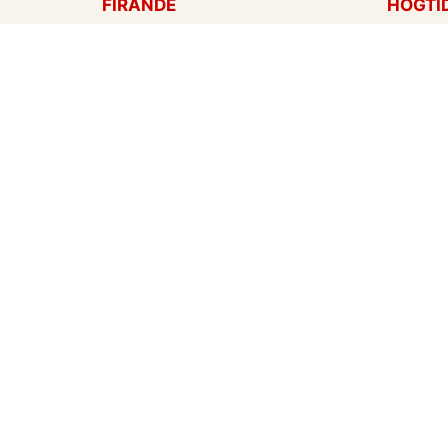
FIRANDE
HÖGTI
Födelsedagskort
Mors d
Gratulationer
Alla hj
Årsdag
Julkort
Jubileum
Nyår
Examen
Hallow
Bröllopskort
Påskko
Inbjudningar
Fars d
Konfirmation
Skapa mitt eget kort