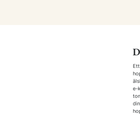
D
Ett
ho
äls
e-
tom
di
ho