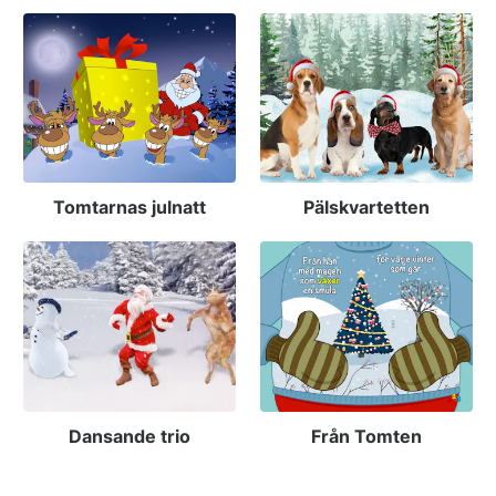
Tomtarnas julnatt
Pälskvartetten
Dansande trio
Från Tomten