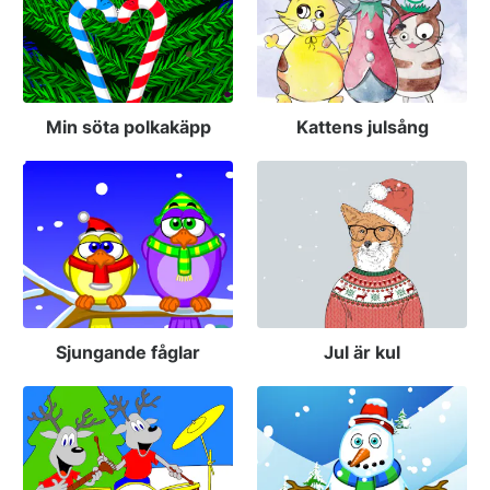
Min söta polkakäpp
Kattens julsång
Sjungande fåglar
Jul är kul