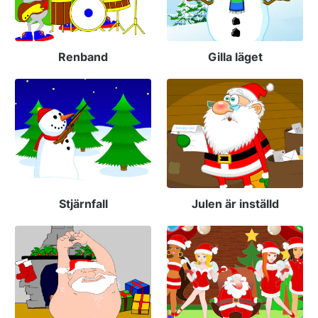
Renband
Gilla läget
Stjärnfall
Julen är inställd