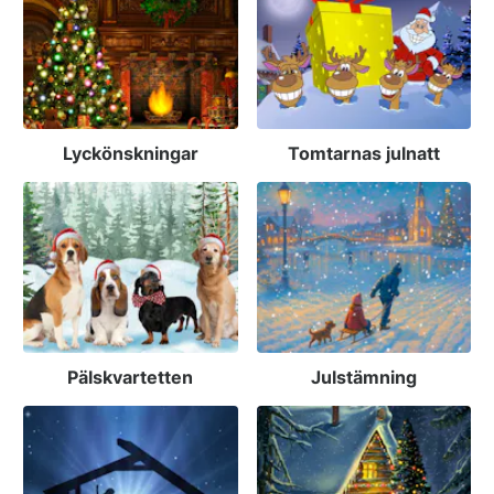
Lyckönskningar
Tomtarnas julnatt
Pälskvartetten
Julstämning