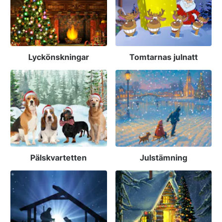
Lyckönskningar
Tomtarnas julnatt
Pälskvartetten
Julstämning