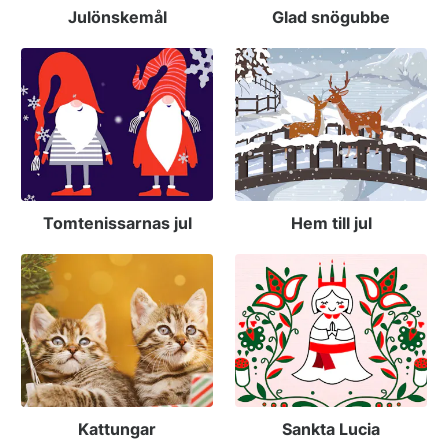
Julönskemål
Glad snögubbe
Tomtenissarnas jul
Hem till jul
Kattungar
Sankta Lucia