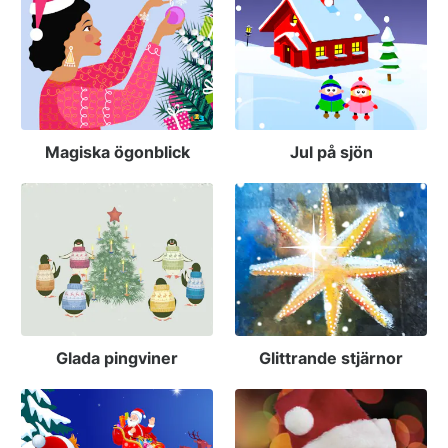
Magiska ögonblick
Jul på sjön
Glada pingviner
Glittrande stjärnor