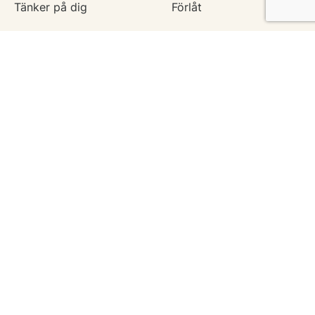
Tänker på dig
Förlåt
Krya på dig
Kondoleanser
För alla tillfällen
Vänskapskort
Ny bebis
Vårt uppdrag
Hämta vykort
Om 123kort
Blogg
Hjälpcenter
Prova gratis i 7 dagar