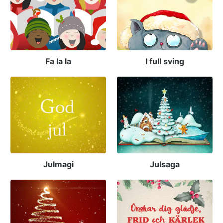
Fa la la
I full sving
Julmagi
Julsaga