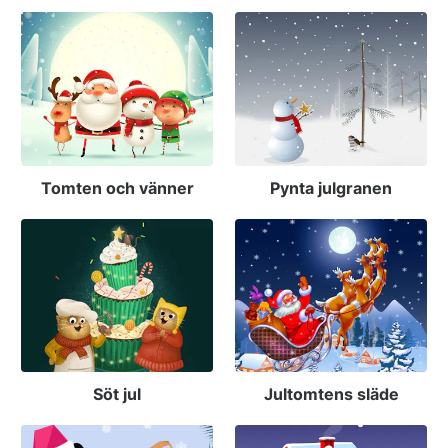
Tomten och vänner
Pynta julgranen
Söt jul
Jultomtens släde