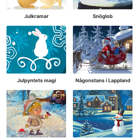
Julkramar
Snöglob
Julpyntets magi
Någonstans i Lappland