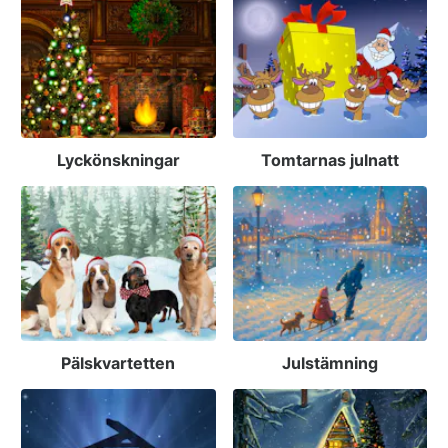
Lyckönskningar
Tomtarnas julnatt
Pälskvartetten
Julstämning