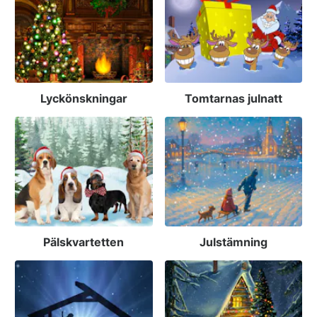
Lyckönskningar
Tomtarnas julnatt
Pälskvartetten
Julstämning