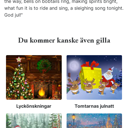
the way, bells on bobtails ring, making spirits bright,
what fun it is to ride and sing, a sleighing song tonight.
God jul!"
Du kommer kanske även gilla
Lyckönskningar
Tomtarnas julnatt