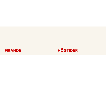
FIRANDE
HÖGTIDER
Födelsedagskort
Mors dag
Gratulationer
Alla hjärtans dag
Årsdag
Julkort
Jubileum
Nyår
Examen
Halloween