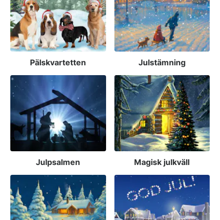
Pälskvartetten
Julstämning
Julpsalmen
Magisk julkväll