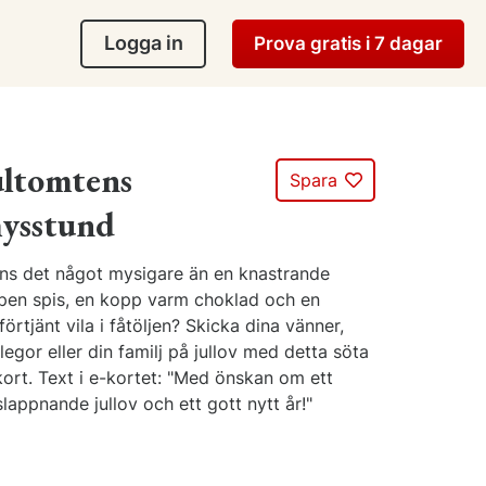
Logga in
Prova gratis i 7 dagar
ultomtens
Spara
ysstund
nns det något mysigare än en knastrande
pen spis, en kopp varm choklad och en
förtjänt vila i fåtöljen? Skicka dina vänner,
legor eller din familj på jullov med detta söta
kort. Text i e-kortet: "Med önskan om ett
lappnande jullov och ett gott nytt år!"