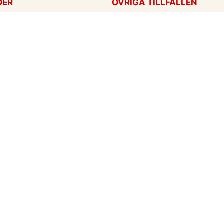
DER
ÖVRIGA TILLFÄLLEN
ag
Tackkort
ärtans dag
Tänker på dig
Krya på dig
För alla tillfällen
een
Ny bebis
rt
ag