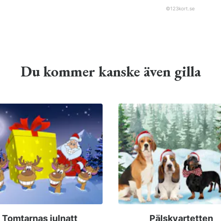
©
123kort.se
Du kommer kanske även gilla
Tomtarnas julnatt
Pälskvartetten