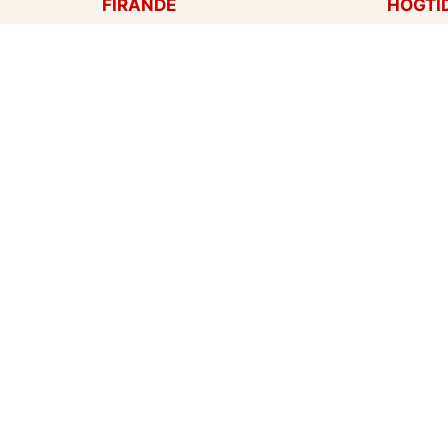
FIRANDE
HÖGTI
Födelsedagskort
Mors d
Gratulationer
Alla hj
Årsdag
Julkort
Jubileum
Nyår
Examen
Hallow
Bröllopskort
Påskko
Inbjudningar
Fars d
Konfirmation
Skapa mitt eget kort