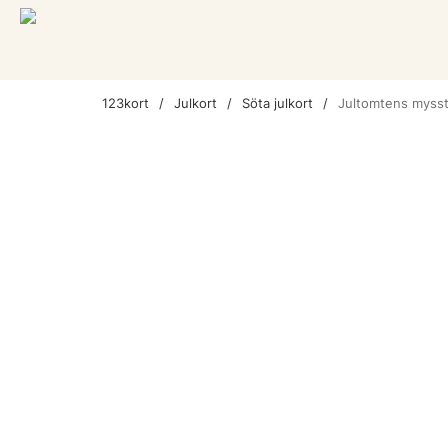
123kort
Julkort
Söta julkort
Jultomtens myss