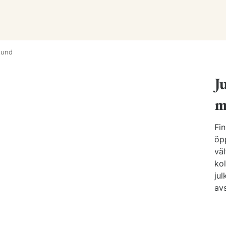
tund
J
m
Fi
öp
väl
kol
jul
avs