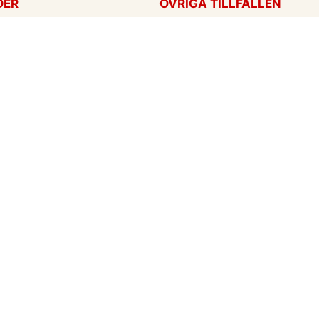
DER
ÖVRIGA TILLFÄLLEN
ag
Tackkort
ärtans dag
Tänker på dig
Krya på dig
För alla tillfällen
een
Ny bebis
rt
ag