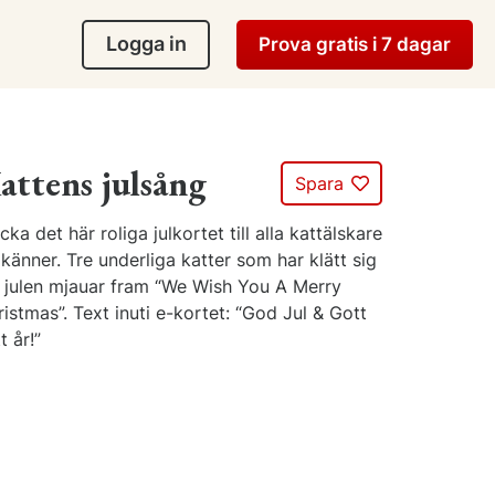
Logga in
Prova gratis i 7 dagar
attens julsång
Spara
cka det här roliga julkortet till alla kattälskare
känner. Tre underliga katter som har klätt sig
r julen mjauar fram “We Wish You A Merry
istmas”. Text inuti e-kortet: “God Jul & Gott
t år!”