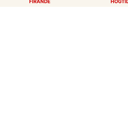
FIRANDE
HÖGTI
Födelsedagskort
Mors d
Gratulationer
Alla hj
Årsdag
Julkort
Jubileum
Nyår
Examen
Hallow
Bröllopskort
Påskko
Inbjudningar
Fars d
Konfirmation
Skapa mitt eget kort