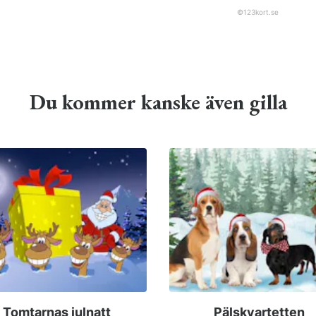
©
123kort.se
Du kommer kanske även gilla
Tomtarnas julnatt
Pälskvartetten