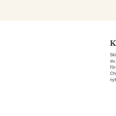
K
Ski
du 
fö
Chr
nyt