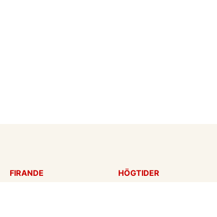
FIRANDE
HÖGTIDER
Födelsedagskort
Mors dag
Gratulationer
Alla hjärtans dag