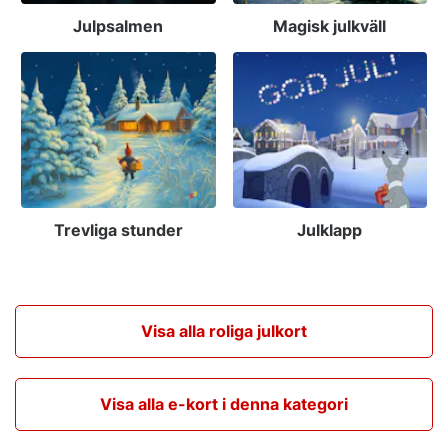
Julpsalmen
Magisk julkväll
Trevliga stunder
Julklapp
Visa alla roliga julkort
Visa alla e-kort i denna kategori