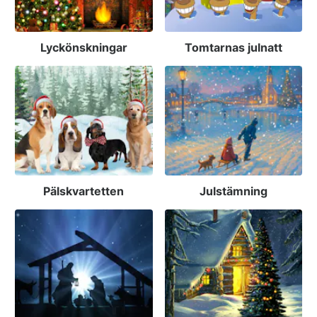
Lyckönskningar
Tomtarnas julnatt
Pälskvartetten
Julstämning