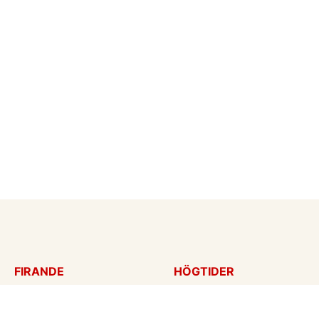
FIRANDE
HÖGTIDER
Födelsedagskort
Mors dag