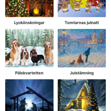
Lyckönskningar
Tomtarnas julnatt
Pälskvartetten
Julstämning