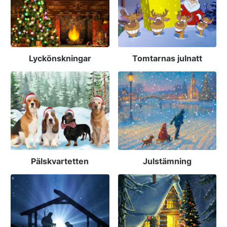
Lyckönskningar
Tomtarnas julnatt
Pälskvartetten
Julstämning