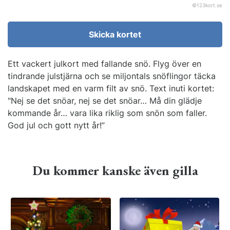
©
123kort.se
Skicka kortet
Ett vackert julkort med fallande snö. Flyg över en
tindrande julstjärna och se miljontals snöflingor täcka
landskapet med en varm filt av snö. Text inuti kortet:
"Nej se det snöar, nej se det snöar… Må din glädje
kommande år… vara lika riklig som snön som faller.
God jul och gott nytt år!”
Du kommer kanske även gilla