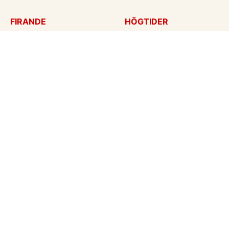
FIRANDE
HÖGTIDER
Födelsedagskort
Mors dag
Gratulationer
Alla hjärtans dag
Årsdag
Julkort
Jubileum
Nyår
Examen
Halloween
Bröllopskort
Påskkort
Inbjudningar
Fars dag
Konfirmation
Skapa mitt eget kort