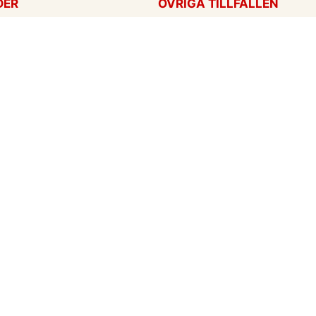
DER
ÖVRIGA TILLFÄLLEN
ag
Tackkort
ärtans dag
Tänker på dig
Krya på dig
För alla tillfällen
een
Ny bebis
rt
ag