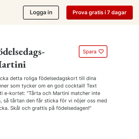
Logga in
Prova gratis i 7 dagar
ödelsedags-
Spara
artini
cka detta roliga födelsedagskort till dina
nner som tycker om en god cocktail! Text
ti e-kortet: “Tårta och Martini matcher inte
, så tårtan den får sticka för vi nöjer oss med
cka. Skål och grattis på födelsedagen!"