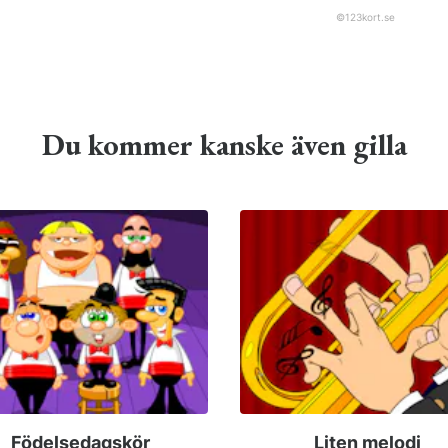
©
123kort.se
Du kommer kanske även gilla
Födelsedagskör
Liten melodi