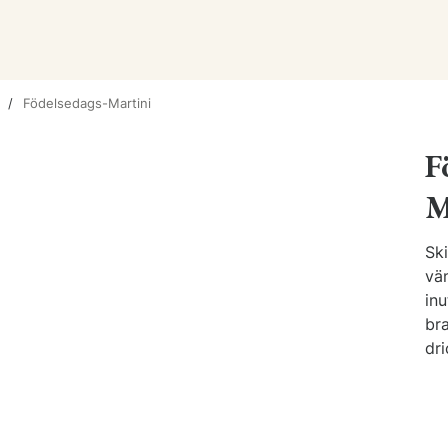
Födelsedags-Martini
F
M
Ski
vä
inu
bra
dri