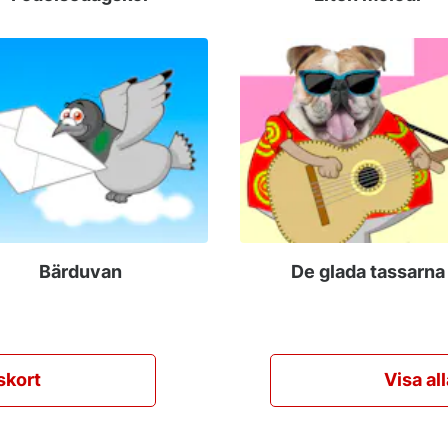
Bärduvan
De glada tassarna
skort
Visa al