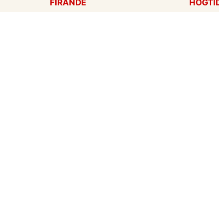
FIRANDE
HÖGTI
Födelsedagskort
Mors d
Gratulationer
Alla hj
Årsdag
Julkort
Jubileum
Nyår
Examen
Hallow
Bröllopskort
Påskko
Inbjudningar
Fars d
Konfirmation
Skapa mitt eget kort