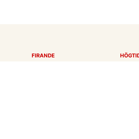
FIRANDE
HÖGTI
Födelsedagskort
Mors d
Gratulationer
Alla hj
Årsdag
Julkort
Jubileum
Nyår
Examen
Hallow