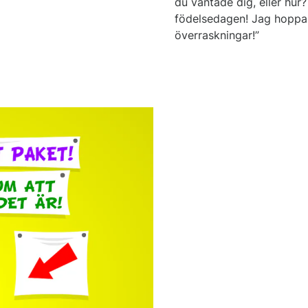
du väntade dig, eller hur?
födelsedagen! Jag hoppas
överraskningar!”