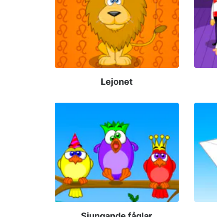
Lejonet
Sjungande fåglar