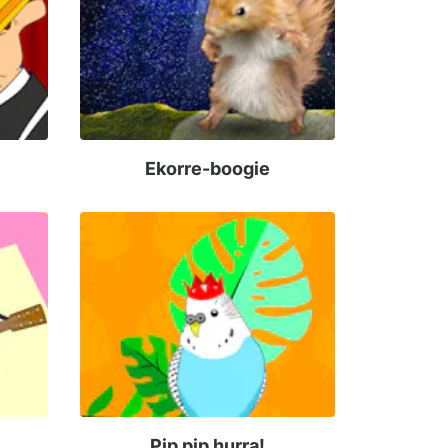
Ekorre-boogie
Pip pip hurra!