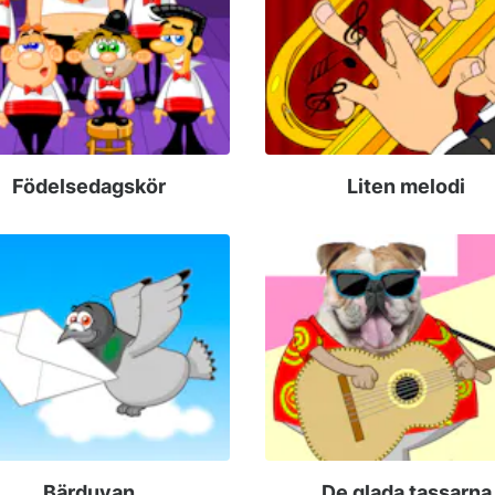
Födelsedagskör
Liten melodi
Bärduvan
De glada tassarna