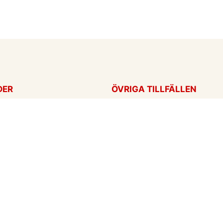
DER
ÖVRIGA TILLFÄLLEN
ag
Tackkort
ärtans dag
Tänker på dig
Krya på dig
För alla tillfällen
een
Ny bebis