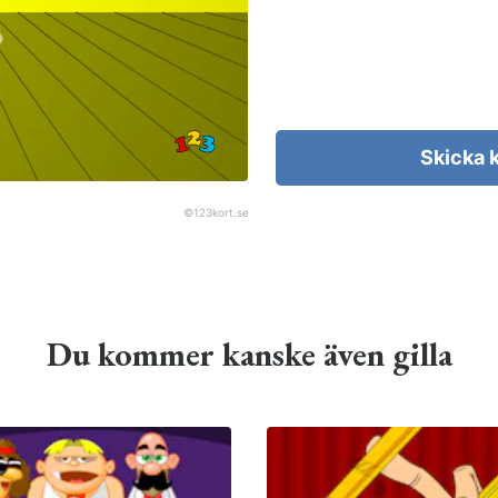
Skicka 
©
123kort.se
Du kommer kanske även gilla