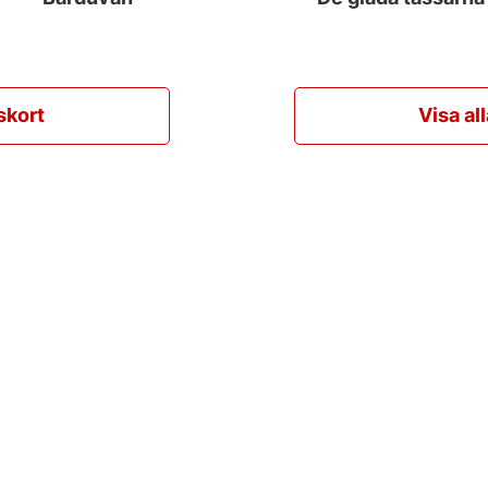
skort
Visa al