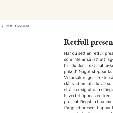
Retfull present
Retfull presen
Har du sett en retfull pr
som inte är så lätt att l
har du den! Text inuti e-ko
paket!" Något stoppar kuv
Vi försöker igen. Texten 
slår vad om att du vill se
sträcker sig ut och stänge
Kuvertet öppnas en tredje
present längst in i rumme
färgglad present hoppar i