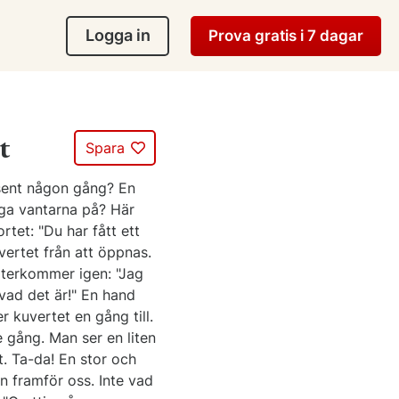
Logga in
Prova gratis i 7 dagar
t
Spara
esent någon gång? En
ägga vantarna på? Här
rtet: "Du har fått ett
ertet från att öppnas.
återkommer igen: "Jag
 vad det är!" En hand
r kuvertet en gång till.
 gång. Man ser en liten
t. Ta-da! En stor och
n framför oss. Inte vad