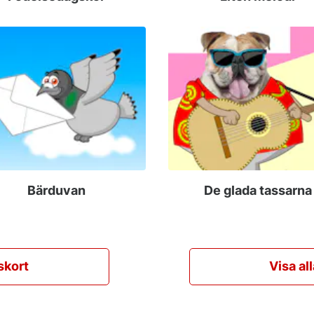
Bärduvan
De glada tassarna
skort
Visa al