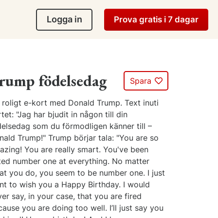
Logga in
Prova gratis i 7 dagar
rump födelsedag
Spara
 roligt e-kort med Donald Trump. Text inuti
tet: "Jag har bjudit in någon till din
delsedag som du förmodligen känner till –
nald Trump!" Trump börjar tala: "You are so
azing! You are really smart. You've been
ted number one at everything. No matter
at you do, you seem to be number one. I just
nt to wish you a Happy Birthday. I would
er say, in your case, that you are fired
ause you are doing too well. I’ll just say you