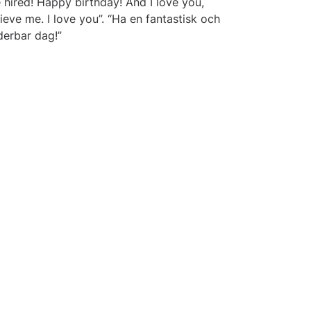
 hired! Happy birthday! And I love you,
ieve me. I love you”. “Ha en fantastisk och
derbar dag!”