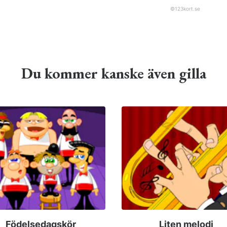
©
123kort.se
Du kommer kanske även gilla
Födelsedagskör
Liten melodi