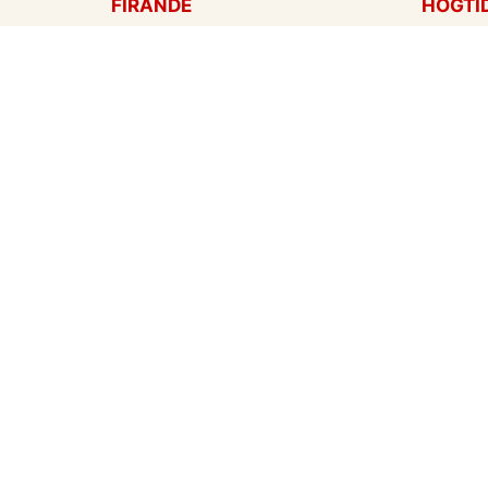
FIRANDE
HÖGTI
Födelsedagskort
Mors d
Gratulationer
Alla hj
Årsdag
Julkort
Jubileum
Nyår
Examen
Hallow
Bröllopskort
Påskko
Inbjudningar
Fars d
Konfirmation
Skapa mitt eget kort