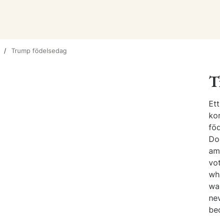
Trump födelsedag
T
Ett
kor
fö
Do
am
vo
wh
wa
nev
bec