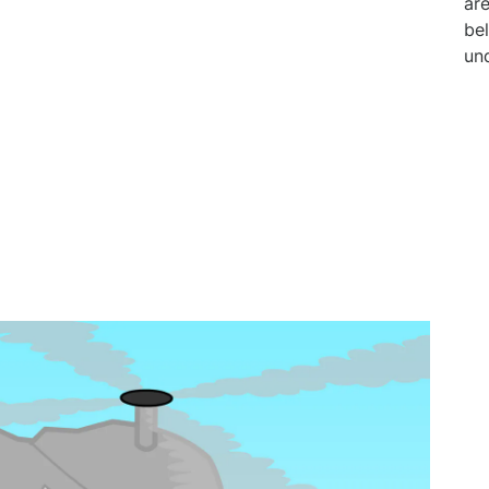
are
bel
un