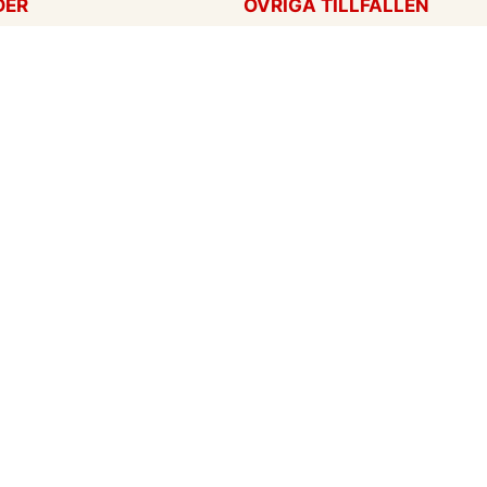
DER
ÖVRIGA TILLFÄLLEN
ag
Tackkort
ärtans dag
Tänker på dig
Krya på dig
För alla tillfällen
een
Ny bebis
rt
ag